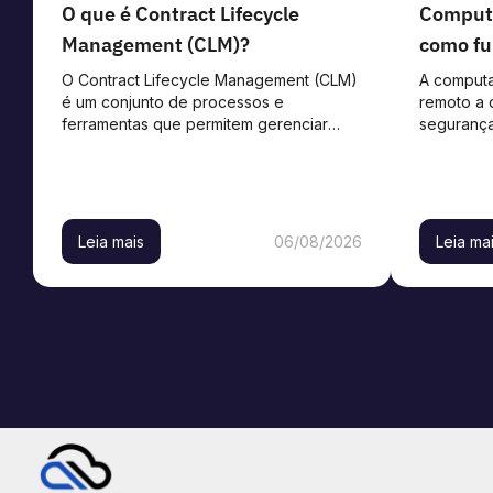
O que é Contract Lifecycle
Computa
Management (CLM)?
como fu
benefíc
O Contract Lifecycle Management (CLM)
A comput
é um conjunto de processos e
remoto a 
ferramentas que permitem gerenciar
segurança
contratos em todas as etapas, utilizando
funciona 
recursos de automação para reduzir
empresas 
erros humanos e acelerar os fluxos de
trabalho. Dessa forma, a gestão
contratual se […]
Leia mais
06/08/2026
Leia ma