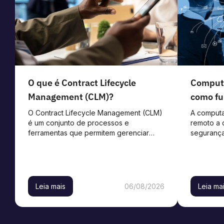
O que é Contract Lifecycle
Computa
Management (CLM)?
como fu
benefíc
O Contract Lifecycle Management (CLM)
A comput
é um conjunto de processos e
remoto a 
ferramentas que permitem gerenciar
segurança
contratos em todas as etapas, utilizando
funciona 
recursos de automação para reduzir
empresas 
erros humanos e acelerar os fluxos de
trabalho. Dessa forma, a gestão
contratual se […]
Leia mais
06/08/2026
Leia ma